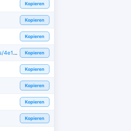
Kopieren
Kopieren
Kopieren
https://de.id-fake.com/fake-id-united-states/4e1339001af44a7421dfdfa72adde364
Kopieren
Kopieren
Kopieren
Kopieren
Kopieren