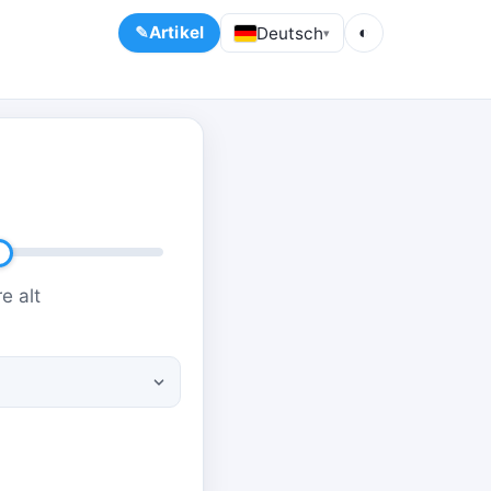
Artikel
Deutsch
◐
▾
e alt