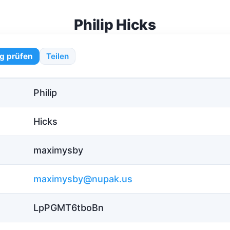
Philip Hicks
g prüfen
Teilen
Philip
Hicks
maximysby
maximysby@nupak.us
LpPGMT6tboBn