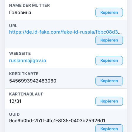
NAME DER MUTTER
Головина
Kopieren
URL
https://de.id-fake.com/fake-id-russia/fbbc08d384ff49c9a782ca89c67b6ac7
Kopieren
WEBSEITE
ruslanmajigov.io
Kopieren
KREDITKARTE
5456993942483060
Kopieren
KARTENABLAUF
12/31
Kopieren
UUID
9ce6b0bd-2b1f-4fc1-8f35-0403b25926d1
Kopieren