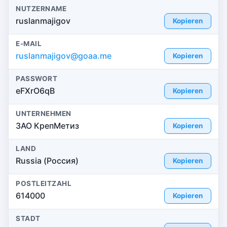
NUTZERNAME
ruslanmajigov
Kopieren
E-MAIL
ruslanmajigov@goaa.me
Kopieren
PASSWORT
eFXrO6qB
Kopieren
UNTERNEHMEN
ЗАО КрепМетиз
Kopieren
LAND
Russia (Россия)
Kopieren
POSTLEITZAHL
614000
Kopieren
STADT